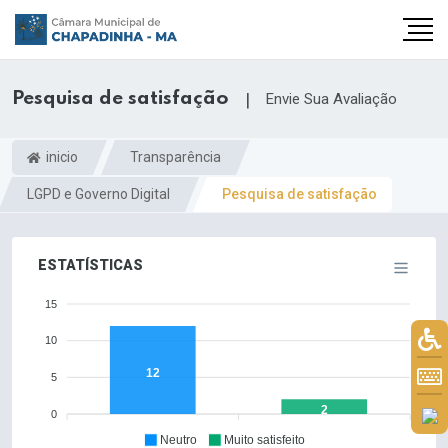
Pesquisa de satisfação
|
Envie Sua Avaliação
inicio
Transparência
LGPD e Governo Digital
Pesquisa de satisfação
ESTATÍSTICAS
15
10
12
5
2
0
Neutro
Muito satisfeito